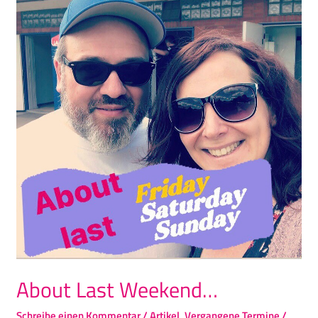
Last
Weekend…
About Last Weekend…
Schreibe einen Kommentar
/
Artikel
,
Vergangene Termine
/