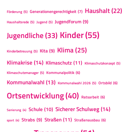
Haushalt
(22)
Generationengerechtigkeit
(7)
Förderung
(5)
Jugendforum
(9)
Haushaltsrede
(5)
Jugend
(5)
Kinder
(55)
Jugendliche
(33)
Klima
(25)
Kita
(9)
Kinderbetreuung
(5)
Klimakrise
(14)
Klimaschutz
(11)
Klimaschutzkonzept
(5)
Kommunalpolitik
(6)
Klimaschutzmanager
(5)
Kommunalwahl
(13)
Ortsbild
(6)
Kommunalwahl 2026
(5)
Ortsentwicklung
(40)
Ratsarbeit
(6)
Sicherer Schulweg
(14)
Schule
(10)
Sanierung
(4)
Straßen
(11)
Strabs
(9)
Straßenausbau
(6)
sport
(4)