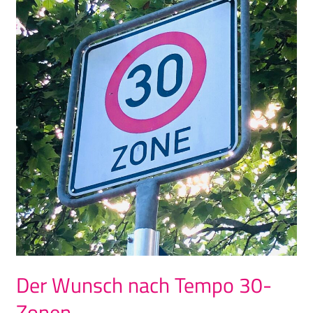
Wunsch
nach
Tempo
30-
Zonen
Der Wunsch nach Tempo 30-
Zonen