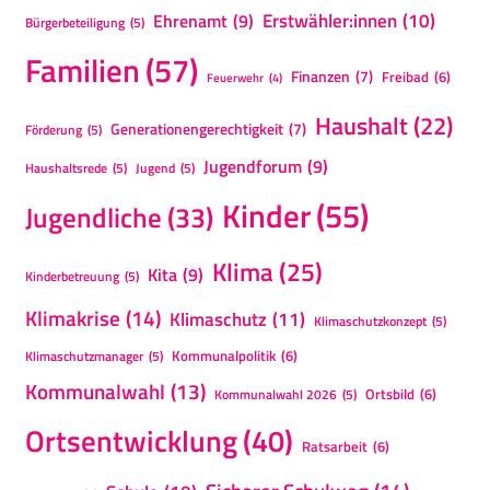
Erstwähler:innen
(10)
Ehrenamt
(9)
Bürgerbeteiligung
(5)
Familien
(57)
Finanzen
(7)
Freibad
(6)
Feuerwehr
(4)
Haushalt
(22)
Generationengerechtigkeit
(7)
Förderung
(5)
Jugendforum
(9)
Haushaltsrede
(5)
Jugend
(5)
Kinder
(55)
Jugendliche
(33)
Klima
(25)
Kita
(9)
Kinderbetreuung
(5)
Klimakrise
(14)
Klimaschutz
(11)
Klimaschutzkonzept
(5)
Kommunalpolitik
(6)
Klimaschutzmanager
(5)
Kommunalwahl
(13)
Ortsbild
(6)
Kommunalwahl 2026
(5)
Ortsentwicklung
(40)
Ratsarbeit
(6)