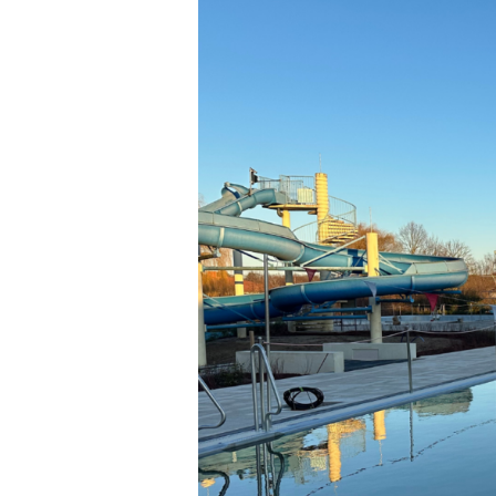
Zu
Besuch
im
Freibad