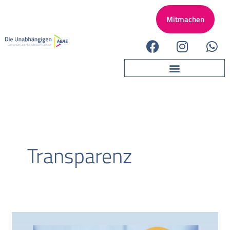
Zum
S
A
Mitmachen
Inhalt
u
r
springen
F
I
W
c
c
a
n
h
h
h
c
s
a
e
i
e
t
t
n
v
b
a
s
o
g
a
o
r
p
k
a
p
m
Transparenz
Rat