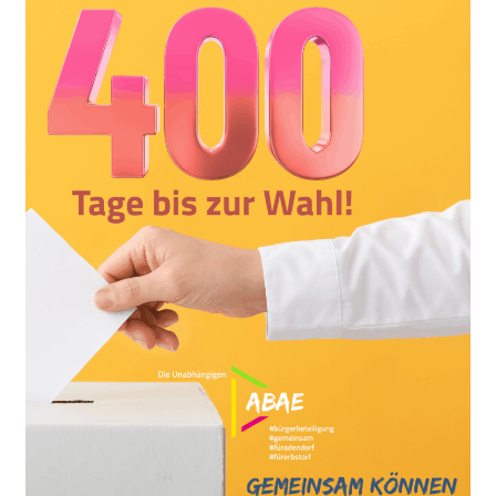
400
Tage
bis
zur
Kommunalwahl
in
Adendorf
–
Jetzt
gemeinsam
Zukunft
gestalten!