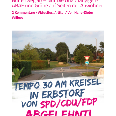
Bültenweg ab – Nur Die Unabhängigen-
ABAE und Grüne auf Seiten der Anwohner
2 Kommentare
/
Aktuelles
,
Artikel
/ Von
Hans-Dieter
Wilhus