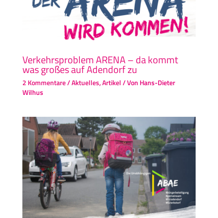
Verkehrsproblem ARENA – da kommt
was großes auf Adendorf zu
2 Kommentare
/
Aktuelles
,
Artikel
/ Von
Hans-Dieter
Wilhus