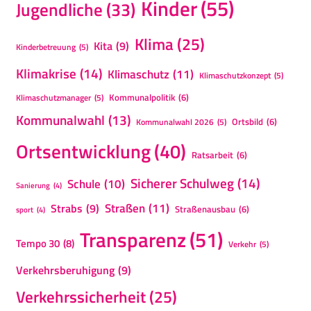
Kinder
(55)
Jugendliche
(33)
Klima
(25)
Kita
(9)
Kinderbetreuung
(5)
Klimakrise
(14)
Klimaschutz
(11)
Klimaschutzkonzept
(5)
Kommunalpolitik
(6)
Klimaschutzmanager
(5)
Kommunalwahl
(13)
Ortsbild
(6)
Kommunalwahl 2026
(5)
Ortsentwicklung
(40)
Ratsarbeit
(6)
Sicherer Schulweg
(14)
Schule
(10)
Sanierung
(4)
Straßen
(11)
Strabs
(9)
Straßenausbau
(6)
sport
(4)
Transparenz
(51)
Tempo 30
(8)
Verkehr
(5)
Verkehrsberuhigung
(9)
Verkehrssicherheit
(25)