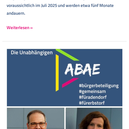
voraussichtlich im Juli 2025 und werden etwa fünf Monate
andauern.
Weiterlesen »
Zur
Sache:
Wir
verlieren
ein
Mandat
durch
den
politischen
Wechsel