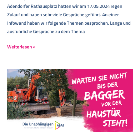
Adendorfer Rathausplatz hatten wir am 17.05.2024 regen
Zulauf und haben sehr viele Gespräche geführt. An einer
Infowand haben wir folgende Themen besprochen. Lange und
ausführliche Gespräche zu dem Thema
Weiterlesen »
Warten
Sie
nicht
bis
der
Bagger
vor
der