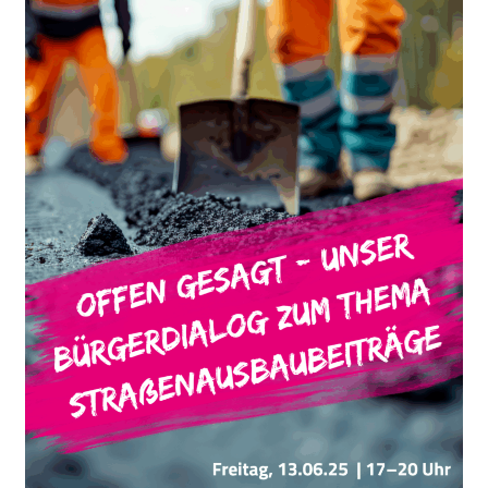
Straßenausbaubeiträgen:
Deine
Fragen,
deine
Ideen,
deine
Gemeinde!