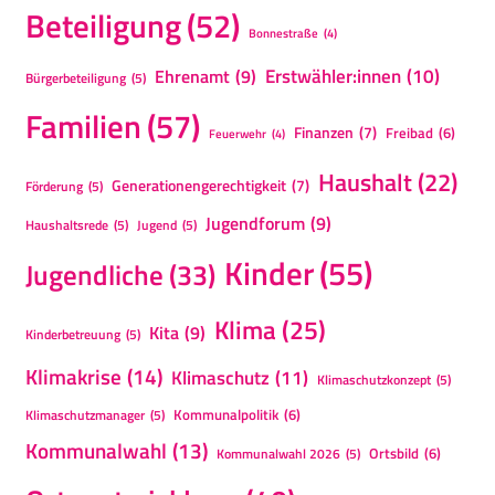
Beteiligung
(52)
Bonnestraße
(4)
Erstwähler:innen
(10)
Ehrenamt
(9)
Bürgerbeteiligung
(5)
Familien
(57)
Finanzen
(7)
Freibad
(6)
Feuerwehr
(4)
Haushalt
(22)
Generationengerechtigkeit
(7)
Förderung
(5)
Jugendforum
(9)
Haushaltsrede
(5)
Jugend
(5)
Kinder
(55)
Jugendliche
(33)
Klima
(25)
Kita
(9)
Kinderbetreuung
(5)
Klimakrise
(14)
Klimaschutz
(11)
Klimaschutzkonzept
(5)
Kommunalpolitik
(6)
Klimaschutzmanager
(5)
Kommunalwahl
(13)
Ortsbild
(6)
Kommunalwahl 2026
(5)