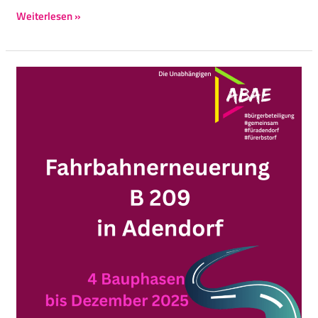
Weiterlesen »
Fahrbahnerneuerung
der
B
209
in
Adendorf
startet
im
Juli
2025