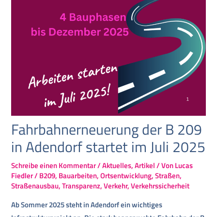
Fahrbahnerneuerung der B 209
in Adendorf startet im Juli 2025
Schreibe einen Kommentar
/
Aktuelles
,
Artikel
/ Von
Lucas
Fiedler
/
B209
,
Bauarbeiten
,
Ortsentwicklung
,
Straßen
,
Straßenausbau
,
Transparenz
,
Verkehr
,
Verkehrssicherheit
Ab Sommer 2025 steht in Adendorf ein wichtiges