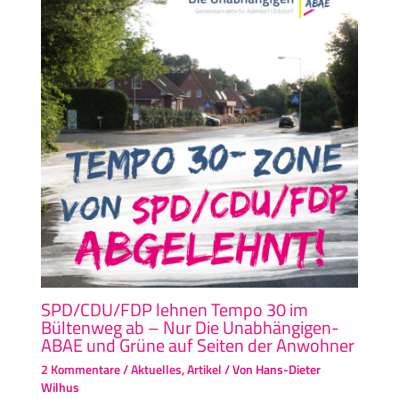
SPD/CDU/FDP lehnen Tempo 30 im
Bültenweg ab – Nur Die Unabhängigen-
ABAE und Grüne auf Seiten der Anwohner
2 Kommentare
/
Aktuelles
,
Artikel
/ Von
Hans-Dieter
Wilhus