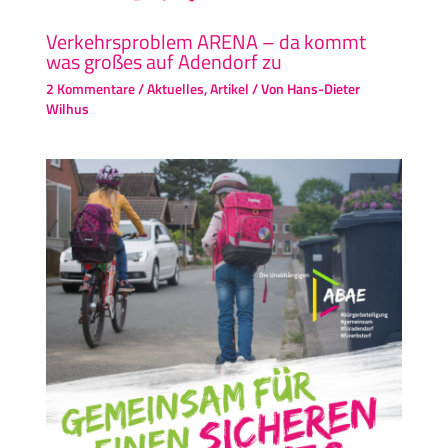
Verkehrsproblem ARENA – da kommt
was großes auf Adendorf zu
2 Kommentare
/
Aktuelles
,
Artikel
/ Von
Hans-Dieter
Wilhus