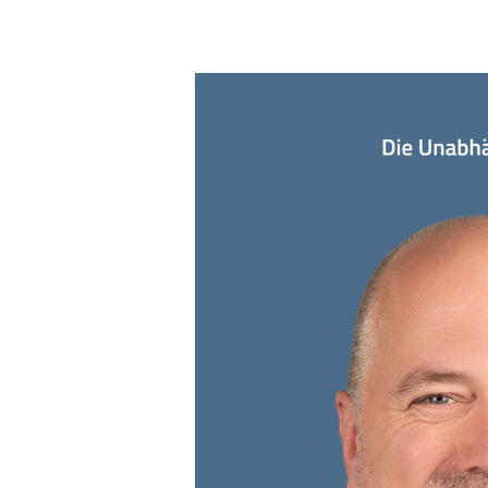
Listenplatz
10:
Enno
Behrens