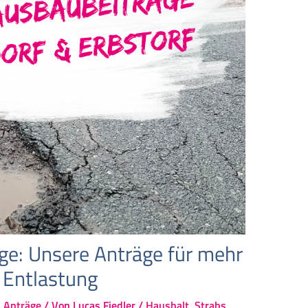
ge: Unsere Anträge für mehr
 Entlastung
,
Anträge
/ Von
Lucas Fiedler
/
Haushalt
,
Strabs
,