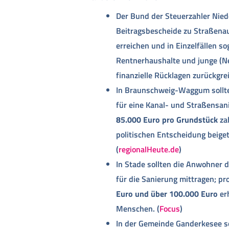
Der Bund der Steuerzahler Nie
Beitragsbescheide zu Straßena
erreichen und in Einzelfällen s
Rentnerhaushalte und junge (Ne
finanzielle Rücklagen zurückgre
In Braunschweig-Waggum sollte
für eine Kanal- und Straßensan
85.000 Euro pro Grundstück
zah
politischen Entscheidung beige
(
regionalHeute.de
)
In Stade sollten die Anwohner 
für die Sanierung mittragen; 
Euro und über 100.000 Euro
erh
Menschen. (
Focus
)
In der Gemeinde Ganderkesee s