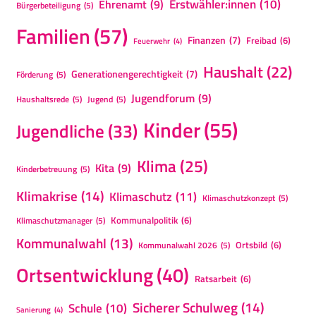
Erstwähler:innen
(10)
Ehrenamt
(9)
Bürgerbeteiligung
(5)
Familien
(57)
Finanzen
(7)
Freibad
(6)
Feuerwehr
(4)
Haushalt
(22)
Generationengerechtigkeit
(7)
Förderung
(5)
Jugendforum
(9)
Haushaltsrede
(5)
Jugend
(5)
Kinder
(55)
Jugendliche
(33)
Klima
(25)
Kita
(9)
Kinderbetreuung
(5)
Klimakrise
(14)
Klimaschutz
(11)
Klimaschutzkonzept
(5)
Kommunalpolitik
(6)
Klimaschutzmanager
(5)
Kommunalwahl
(13)
Ortsbild
(6)
Kommunalwahl 2026
(5)
Ortsentwicklung
(40)
Ratsarbeit
(6)
Sicherer Schulweg
(14)
Schule
(10)
Sanierung
(4)