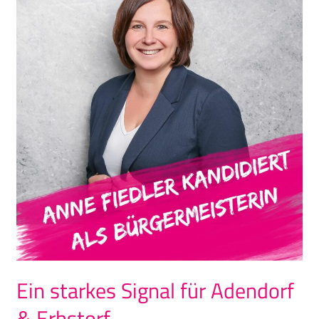
starkes
Signal
für
Adendorf
&
Erbstorf
Ein starkes Signal für Adendorf
& Erbstorf