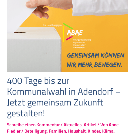
400 Tage bis zur
Kommunalwahl in Adendorf –
Jetzt gemeinsam Zukunft
gestalten!
Schreibe einen Kommentar
/
Aktuelles
,
Artikel
/ Von
Anne
Fiedler
/
Beteiligung
,
Familien
,
Haushalt
,
Kinder
,
Klima
,