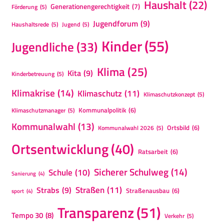
Haushalt
(22)
Generationengerechtigkeit
(7)
Förderung
(5)
Jugendforum
(9)
Haushaltsrede
(5)
Jugend
(5)
Kinder
(55)
Jugendliche
(33)
Klima
(25)
Kita
(9)
Kinderbetreuung
(5)
Klimakrise
(14)
Klimaschutz
(11)
Klimaschutzkonzept
(5)
Kommunalpolitik
(6)
Klimaschutzmanager
(5)
Kommunalwahl
(13)
Ortsbild
(6)
Kommunalwahl 2026
(5)
Ortsentwicklung
(40)
Ratsarbeit
(6)
Sicherer Schulweg
(14)
Schule
(10)
Sanierung
(4)
Straßen
(11)
Strabs
(9)
Straßenausbau
(6)
sport
(4)
Transparenz
(51)
Tempo 30
(8)
Verkehr
(5)