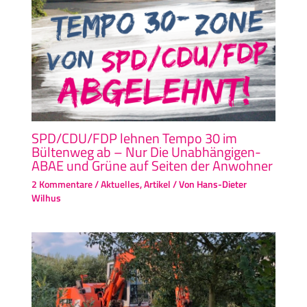
SPD/CDU/FDP lehnen Tempo 30 im
Bültenweg ab – Nur Die Unabhängigen-
ABAE und Grüne auf Seiten der Anwohner
2 Kommentare
/
Aktuelles
,
Artikel
/ Von
Hans-Dieter
Wilhus