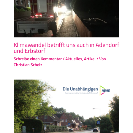
Klimawandel betrifft uns auch in Adendorf
und Erbstorf
Schreibe einen Kommentar
/
Aktuelles
,
Artikel
/ Von
Christian Scholz