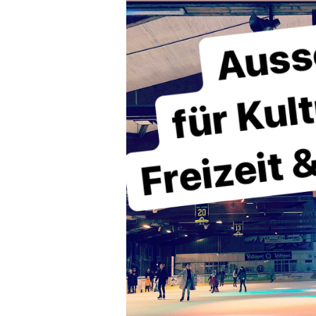
15.09.2022
–
Ausschuss
und
Tag
der
Demokratie