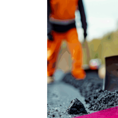
Bürgerdialog
zu
Straßenausbaubeiträgen:
Deine
Fragen,
deine
Ideen,
deine
Gemeinde!