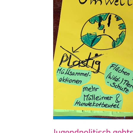
gehts
weiter…
Jugendpolitisch geht