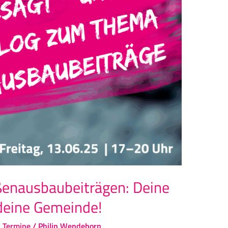
ßenausbaubeiträgen: Deine
 deine Gemeinde!
,
Termine
/
Philip Wendeborn