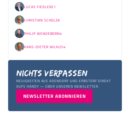
LUCAS FIEDLER
21
CHRISTIAN SCHOLZ
6
PHILIP WENDEBORN
4
HANS-DIETER WILHUS
4
Nichts verpassen
NEUIGKEITEN AUS ADENDORF UND ERBSTORF DIREKT
AUFS HANDY — ÜBER UNSEREN NEWSLETTER.
NEWSLETTER ABONNIEREN