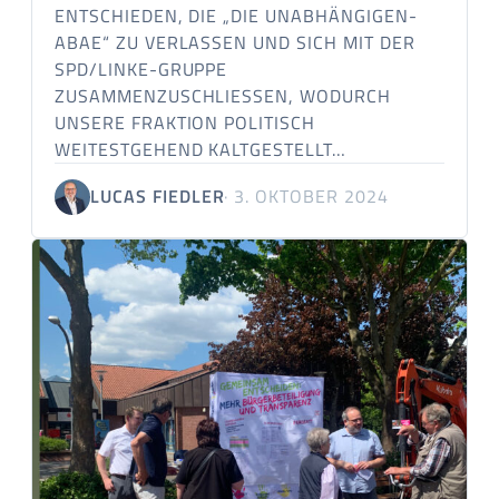
ENTSCHIEDEN, DIE „DIE UNABHÄNGIGEN-
ABAE“ ZU VERLASSEN UND SICH MIT DER
SPD/LINKE-GRUPPE
ZUSAMMENZUSCHLIESSEN, WODURCH U
NSERE FRAKTION POLITISCH W
EITESTGEHEND KALTGESTELLT…
LUCAS FIEDLER
· 3. OKTOBER 2024