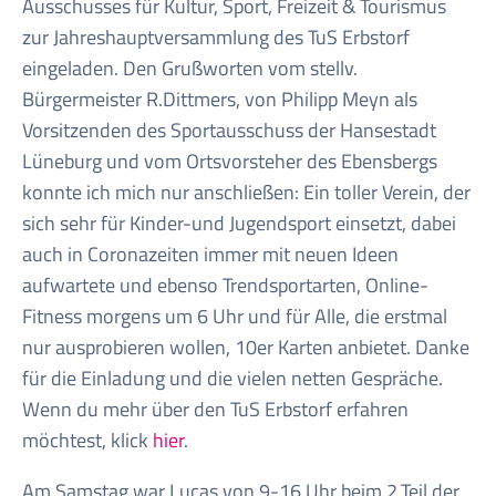
Ausschusses für Kultur, Sport, Freizeit & Tourismus
zur Jahreshauptversammlung des TuS Erbstorf
eingeladen. Den Grußworten vom stellv.
Bürgermeister R.Dittmers, von Philipp Meyn als
Vorsitzenden des Sportausschuss der Hansestadt
Lüneburg und vom Ortsvorsteher des Ebensbergs
konnte ich mich nur anschließen: Ein toller Verein, der
sich sehr für Kinder-und Jugendsport einsetzt, dabei
auch in Coronazeiten immer mit neuen Ideen
aufwartete und ebenso Trendsportarten, Online-
Fitness morgens um 6 Uhr und für Alle, die erstmal
nur ausprobieren wollen, 10er Karten anbietet. Danke
für die Einladung und die vielen netten Gespräche.
Wenn du mehr über den TuS Erbstorf erfahren
möchtest, klick
hier
.
Am Samstag war Lucas von 9-16 Uhr beim 2.Teil der