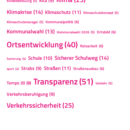
Kita
(9)
Kinderbetreuung
(5)
Klimakrise
(14)
Klimaschutz
(11)
Klimaschutzkonzept
(5)
Kommunalpolitik
(6)
Klimaschutzmanager
(5)
Kommunalwahl
(13)
Ortsbild
(6)
Kommunalwahl 2026
(5)
Ortsentwicklung
(40)
Ratsarbeit
(6)
Sicherer Schulweg
(14)
Schule
(10)
Sanierung
(4)
Straßen
(11)
Strabs
(9)
Straßenausbau
(6)
sport
(4)
Transparenz
(51)
Tempo 30
(8)
Verkehr
(5)
Verkehrsberuhigung
(9)
Verkehrssicherheit
(25)