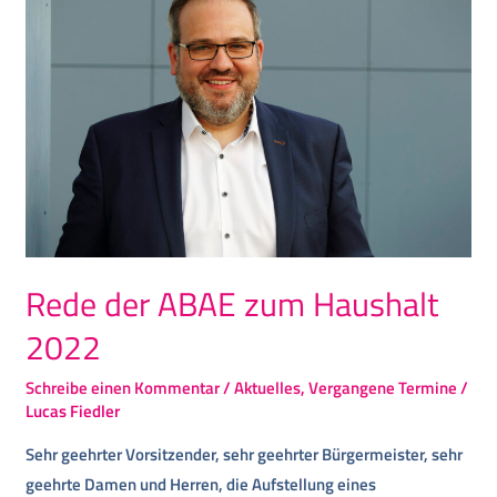
der
ABAE
zum
Haushalt
2022
Rede der ABAE zum Haushalt
2022
Schreibe einen Kommentar
/
Aktuelles
,
Vergangene Termine
/
Lucas Fiedler
Sehr geehrter Vorsitzender, sehr geehrter Bürgermeister, sehr
geehrte Damen und Herren, die Aufstellung eines