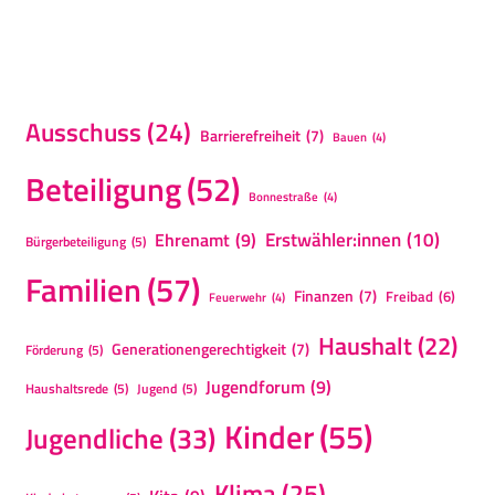
Ausschuss
(24)
Barrierefreiheit
(7)
Bauen
(4)
Beteiligung
(52)
Bonnestraße
(4)
Erstwähler:innen
(10)
Ehrenamt
(9)
Bürgerbeteiligung
(5)
Familien
(57)
Finanzen
(7)
Freibad
(6)
Feuerwehr
(4)
Haushalt
(22)
Generationengerechtigkeit
(7)
Förderung
(5)
Jugendforum
(9)
Haushaltsrede
(5)
Jugend
(5)
Kinder
(55)
Jugendliche
(33)
Klima
(25)