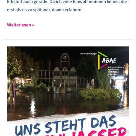
Erbstorf auch gerade. Da ich viele Einwohner:innen kenne, die
erst als es zu spät war, davon erfahren
Weiterlesen »
Starkregen
überfordert
seit
Jahren
die
Adendorfer
Kanalisation