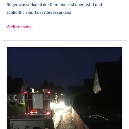
Regenwasserkanal der Gemeinde ist überlastet und
schließlich läuft der Abwasserkanal
Weiterlesen »
Klimawandel
betrifft
uns
auch
in
Adendorf
und
Erbstorf