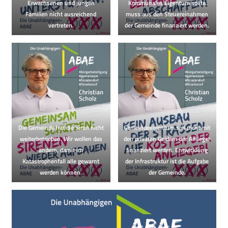
Erwachsenen und jungen
Kommunales Eigentum sollte
Familien nicht ausreichend
muss aus den Steuereinahmen
vertreten.
der Gemeinde finanziert werden.
Die Gemeinde hat die Siren nicht
Gemeindeeigentum soll nicht mit
weiterbetrieben. Wir wollen das
den privaten Geldern der Anlieger
ändern, damit im
finanziert werden. Entwicklung
Katastrophenfall alle gewarnt
der Infrastruktur ist die Aufgabe
werden können.
der Gemeinde.