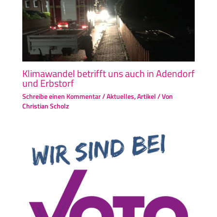
Klimawandel betrifft uns auch in Adendorf
und Erbstorf
Schreibe einen Kommentar
/
Aktuelles
,
Artikel
/ Von
Christian Scholz