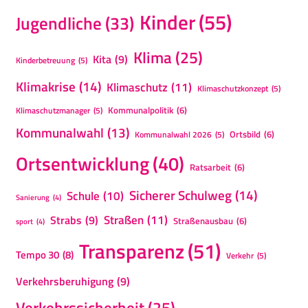
Kinder
(55)
Jugendliche
(33)
Klima
(25)
Kita
(9)
Kinderbetreuung
(5)
Klimakrise
(14)
Klimaschutz
(11)
Klimaschutzkonzept
(5)
Kommunalpolitik
(6)
Klimaschutzmanager
(5)
Kommunalwahl
(13)
Ortsbild
(6)
Kommunalwahl 2026
(5)
Ortsentwicklung
(40)
Ratsarbeit
(6)
Sicherer Schulweg
(14)
Schule
(10)
Sanierung
(4)
Straßen
(11)
Strabs
(9)
Straßenausbau
(6)
sport
(4)
Transparenz
(51)
Tempo 30
(8)
Verkehr
(5)
Verkehrsberuhigung
(9)
Verkehrssicherheit
(25)