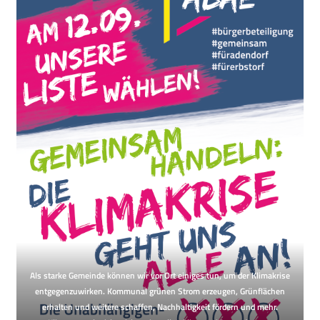
Als starke Gemeinde können wir vor Ort einiges tun, um der Klimakrise
entgegenzuwirken. Kommunal grünen Strom erzeugen, Grünflächen
erhalten und weitere schaffen, Nachhaltigkeit fördern und mehr.