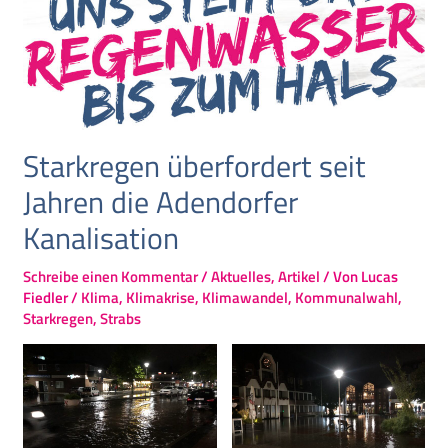
Starkregen überfordert seit
Jahren die Adendorfer
Kanalisation
Schreibe einen Kommentar
/
Aktuelles
,
Artikel
/ Von
Lucas
Fiedler
/
Klima
,
Klimakrise
,
Klimawandel
,
Kommunalwahl
,
Starkregen
,
Strabs