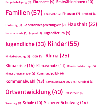
Erstwähler:innen
(10)
Ehrenamt
(9)
Bürgerbeteiligung
(5)
Familien
(57)
Finanzen
(7)
Freibad
(6)
Feuerwehr
(4)
Haushalt
(22)
Generationengerechtigkeit
(7)
Förderung
(5)
Jugendforum
(9)
Haushaltsrede
(5)
Jugend
(5)
Kinder
(55)
Jugendliche
(33)
Klima
(25)
Kita
(9)
Kinderbetreuung
(5)
Klimakrise
(14)
Klimaschutz
(11)
Klimaschutzkonzept
(5)
Kommunalpolitik
(6)
Klimaschutzmanager
(5)
Kommunalwahl
(13)
Ortsbild
(6)
Kommunalwahl 2026
(5)
Ortsentwicklung
(40)
Ratsarbeit
(6)
Sicherer Schulweg
(14)
Schule
(10)
Sanierung
(4)