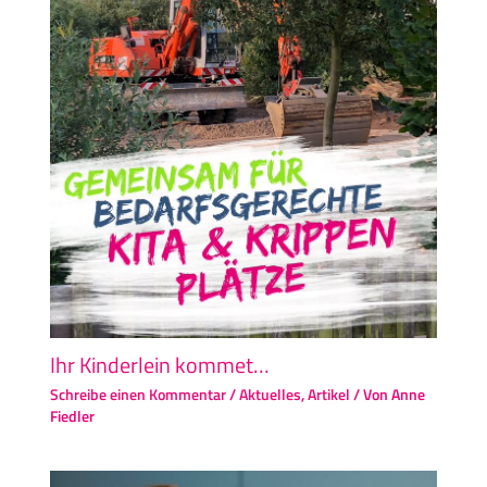
Ihr Kinderlein kommet…
Schreibe einen Kommentar
/
Aktuelles
,
Artikel
/ Von
Anne
Fiedler