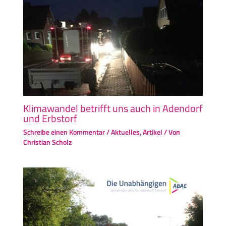
Klimawandel betrifft uns auch in Adendorf
und Erbstorf
Schreibe einen Kommentar
/
Aktuelles
,
Artikel
/ Von
Christian Scholz