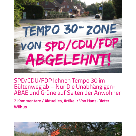
SPD/CDU/FDP lehnen Tempo 30 im
Bültenweg ab – Nur Die Unabhängigen-
ABAE und Grüne auf Seiten der Anwohner
2 Kommentare
/
Aktuelles
,
Artikel
/ Von
Hans-Dieter
Wilhus