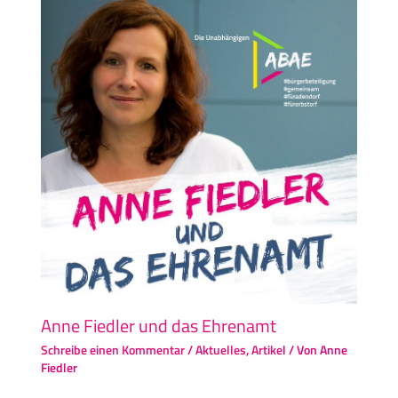
Anne Fiedler und das Ehrenamt
Schreibe einen Kommentar
/
Aktuelles
,
Artikel
/ Von
Anne
Fiedler