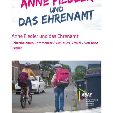
Anne Fiedler und das Ehrenamt
Schreibe einen Kommentar
/
Aktuelles
,
Artikel
/ Von
Anne
Fiedler