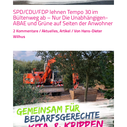
SPD/CDU/FDP lehnen Tempo 30 im
Bültenweg ab – Nur Die Unabhängigen-
ABAE und Grüne auf Seiten der Anwohner
2 Kommentare
/
Aktuelles
,
Artikel
/ Von
Hans-Dieter
Wilhus