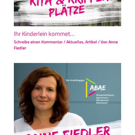
Ihr Kinderlein kommet…
Schreibe einen Kommentar
/
Aktuelles
,
Artikel
/ Von
Anne
Fiedler