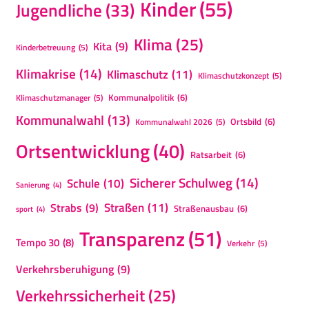
Kinder
(55)
Jugendliche
(33)
Klima
(25)
Kita
(9)
Kinderbetreuung
(5)
Klimakrise
(14)
Klimaschutz
(11)
Klimaschutzkonzept
(5)
Kommunalpolitik
(6)
Klimaschutzmanager
(5)
Kommunalwahl
(13)
Ortsbild
(6)
Kommunalwahl 2026
(5)
Ortsentwicklung
(40)
Ratsarbeit
(6)
Sicherer Schulweg
(14)
Schule
(10)
Sanierung
(4)
Straßen
(11)
Strabs
(9)
Straßenausbau
(6)
sport
(4)
Transparenz
(51)
Tempo 30
(8)
Verkehr
(5)
Verkehrsberuhigung
(9)
Verkehrssicherheit
(25)