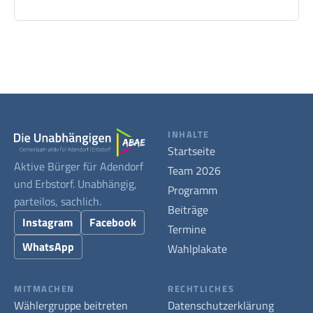
INHALTE
Startseite
Aktive Bürger für Adendorf
Team 2026
und Erbstorf. Unabhängig,
Programm
parteilos, sachlich.
Beiträge
Instagram
Facebook
Termine
WhatsApp
Wahlplakate
MITMACHEN
RECHTLICHES
Wählergruppe beitreten
Datenschutzerklärung