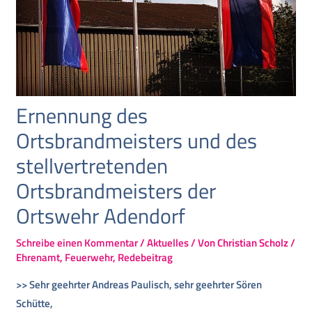
Ernennung des
Ortsbrandmeisters und des
stellvertretenden
Ortsbrandmeisters der
Ortswehr Adendorf
Schreibe einen Kommentar
/
Aktuelles
/ Von
Christian Scholz
/
Ehrenamt
,
Feuerwehr
,
Redebeitrag
>> Sehr geehrter Andreas Paulisch, sehr geehrter Sören
Schütte,