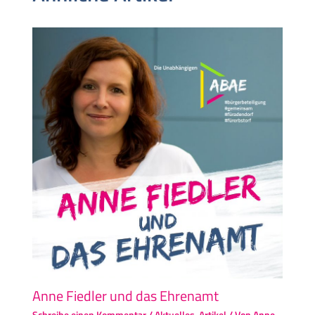
Anne Fiedler und das Ehrenamt
Schreibe einen Kommentar
/
Aktuelles
,
Artikel
/ Von
Anne