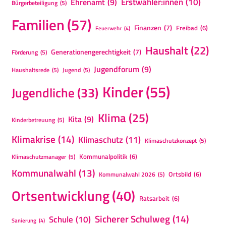
Erstwähler:innen
(10)
Ehrenamt
(9)
Bürgerbeteiligung
(5)
Familien
(57)
Finanzen
(7)
Freibad
(6)
Feuerwehr
(4)
Haushalt
(22)
Generationengerechtigkeit
(7)
Förderung
(5)
Jugendforum
(9)
Haushaltsrede
(5)
Jugend
(5)
Kinder
(55)
Jugendliche
(33)
Klima
(25)
Kita
(9)
Kinderbetreuung
(5)
Klimakrise
(14)
Klimaschutz
(11)
Klimaschutzkonzept
(5)
Kommunalpolitik
(6)
Klimaschutzmanager
(5)
Kommunalwahl
(13)
Ortsbild
(6)
Kommunalwahl 2026
(5)
Ortsentwicklung
(40)
Ratsarbeit
(6)
Sicherer Schulweg
(14)
Schule
(10)
Sanierung
(4)