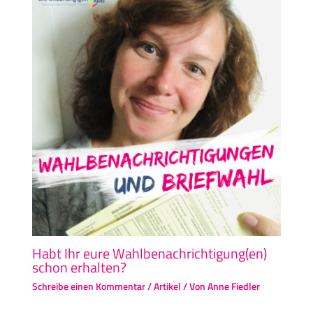
Habt Ihr eure Wahlbenachrichtigung(en)
schon erhalten?
Schreibe einen Kommentar
/
Artikel
/ Von
Anne Fiedler