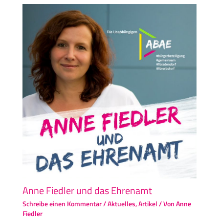
Anne Fiedler und das Ehrenamt
Schreibe einen Kommentar
/
Aktuelles
,
Artikel
/ Von
Anne
Fiedler