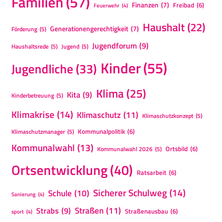
Familien
(57)
Finanzen
(7)
Freibad
(6)
Feuerwehr
(4)
Haushalt
(22)
Generationengerechtigkeit
(7)
Förderung
(5)
Jugendforum
(9)
Haushaltsrede
(5)
Jugend
(5)
Kinder
(55)
Jugendliche
(33)
Klima
(25)
Kita
(9)
Kinderbetreuung
(5)
Klimakrise
(14)
Klimaschutz
(11)
Klimaschutzkonzept
(5)
Kommunalpolitik
(6)
Klimaschutzmanager
(5)
Kommunalwahl
(13)
Ortsbild
(6)
Kommunalwahl 2026
(5)
Ortsentwicklung
(40)
Ratsarbeit
(6)
Sicherer Schulweg
(14)
Schule
(10)
Sanierung
(4)
Straßen
(11)
Strabs
(9)
Straßenausbau
(6)
sport
(4)