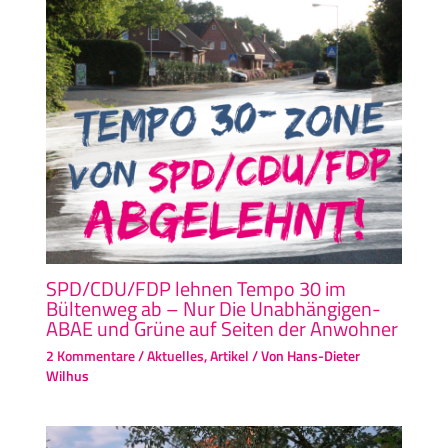
SPD/CDU/FDP lehnen Tempo 30 im
Bültenweg ab – Nur Die Unabhängigen-
ABAE und Grüne auf Seiten der Anwohner
2 Kommentare
/
Aktuelles
,
Artikel
/ Von
Hans-Dieter
Wilhus