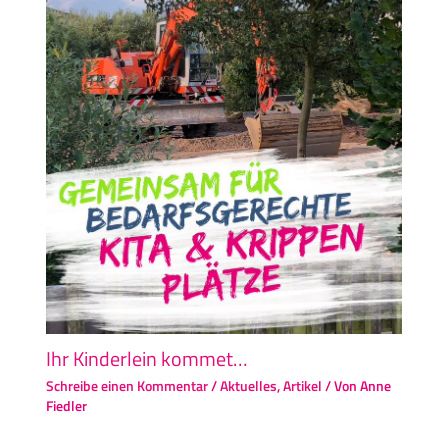
Ihr Kinderlein kommet…
Schreibe einen Kommentar
/
Aktuelles
,
Artikel
/ Von
Anne
Fiedler