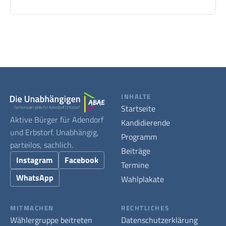
INHALTE
Startseite
Aktive Bürger für Adendorf
Kandidierende
und Erbstorf. Unabhängig,
Programm
parteilos, sachlich.
Beiträge
Instagram
Facebook
Termine
WhatsApp
Wahlplakate
MITMACHEN
RECHTLICHES
Wählergruppe beitreten
Datenschutzerklärung